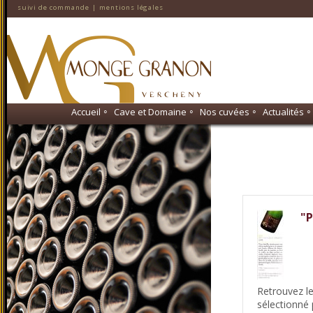
suivi de commande
|
mentions légales
◦
◦
◦
◦
Accueil
Cave et Domaine
Nos cuvées
Actualités
"P
Retrouvez l
sélectionné 