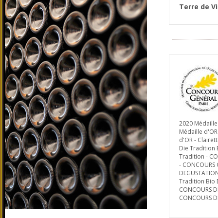
Terre de V
2020 Médaille
Médaille d'OR
d'OR - Clairet
Die Tradition
Tradition - 
- CONCOURS GE
DEGUSTATIONS
Tradition Bio
CONCOURS DES
CONCOURS DES